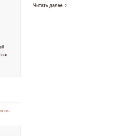
Читать далее
ей
ра в
нная