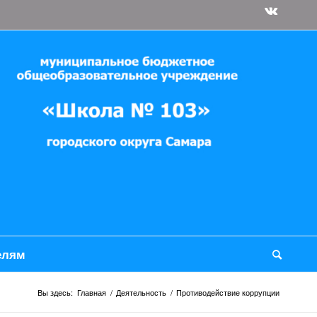
елям
Вы здесь:
Главная
/
Деятельность
/
Противодействие коррупции