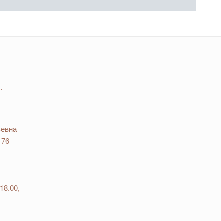
.
ьевна
−76
18.00,