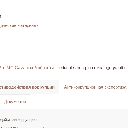
И
дические материалы
айте МО Самарской области –
educat.samregion.ru/category/anti-co
отиводействия коррупции
Антикоррупционная экспертиза
Документы
одействии коррупции»