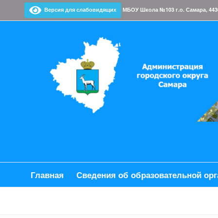
Версия для слабовидящих
МБОУ Школа №103 г.о. Самара, 443028,
Главная
Сведения об образовательной орг