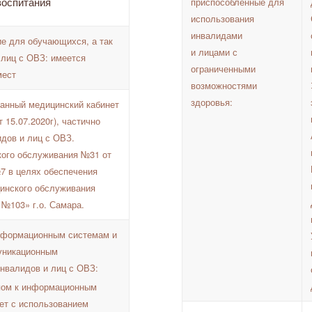
воспитания
приспособленные для
использования
инвалидами
ие для обучающихся, а так
и лицами с
 лиц с ОВЗ:
имеется
ограниченными
мест
возможностями
здоровья:
анный медицинский кабинет
 15.07.2020г), частично
дов и лиц с ОВЗ.
кого обслуживания №31 от
7 в целях обеспечения
инского обслуживания
103» г.о. Самара.
информационным системам и
уникационным
нвалидов и лиц с ОВЗ:
пом к информационным
нет с использованием