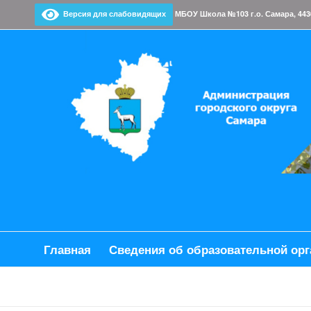
Версия для слабовидящих
МБОУ Школа №103 г.о. Самара, 443028,
Главная
Сведения об образовательной орг