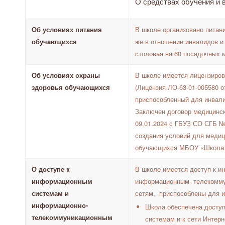
О средствах обучения и 
Об условиях питания
В школе организовано питан
обучающихся
же в отношении инвалидов и
столовая на 60 посадочных 
Об условиях охраны
В школе имеется лицензиров
здоровья обучающихся
(Лицензия ЛО-63-01-005580 от
приспособленный для инвали
Заключен договор медицинс
09.01.2024 с ГБУЗ СО СГБ №
создания условий для медиц
обучающихся МБОУ «Школа №
О доступе к
В школе имеется доступ к 
информационным
информационным- телекомм
системам и
сетям, приспособлены для и
информационно-
Школа обеспечена досту
телекоммуникационным
системам и к сети Интер