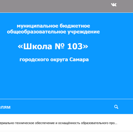
елям
ериально-техническое обеспечение и оснащённость образовательного про...