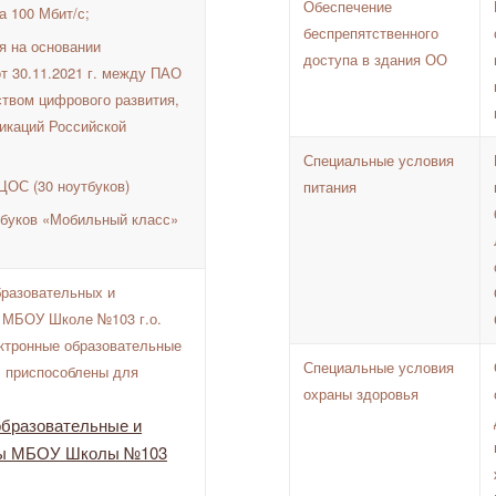
Обеспечение
а 100 Мбит/с;
беспрепятственного
я на основании
доступа в здания ОО
т 30.11.2021 г. между ПАО
ством цифрового развития,
икаций Российской
Специальные условия
ЦОС (30 ноутбуков)
питания
тбуков «Мобильный класс»
бразовательных и
 МБОУ Школе №103 г.о.
ктронные образовательные
Специальные условия
 приспособлены для
охраны здоровья
образовательные и
сы
МБОУ Школы №103