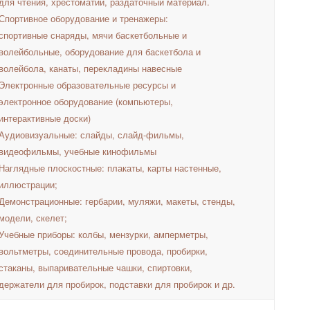
для чтения, хрестоматии, раздаточный материал.
Спортивное оборудование и тренажеры:
спортивные снаряды, мячи баскетбольные и
волейбольные, оборудование для баскетбола и
волейбола, канаты, перекладины навесные
Электронные образовательные ресурсы и
электронное оборудование (компьютеры,
интерактивные доски)
Аудиовизуальные: слайды, слайд-фильмы,
видеофильмы, учебные кинофильмы
Наглядные плоскостные: плакаты, карты настенные,
иллюстрации;
Демонстрационные: гербарии, муляжи, макеты, стенды,
модели, скелет;
Учебные приборы: колбы, мензурки, амперметры,
вольтметры, соединительные провода, пробирки,
стаканы, выпаривательные чашки, спиртовки,
держатели для пробирок, подставки для пробирок и др.