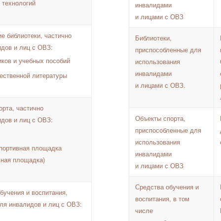
 технологий
инвалидами
и лицами с ОВЗ
е библиотеки, частично
Библиотеки,
дов и лиц с ОВЗ:
приспособленные для
иков и учебных пособий
использования
инвалидами
ественной литературы
и лицами с ОВЗ.
орта, частично
Объекты спорта,
дов и лиц с ОВЗ:
приспособленные для
использования
спортивная площадка
инвалидами
ьная площадка)
и лицами с ОВЗ
Средства обучения и
бучения и воспитания,
воспитания, в том
ля инвалидов и лиц с ОВЗ:
числе