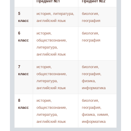
Предмет №1
Предмет №2
5
история, литература,
биология,
класс
английский язык
география
6
история,
биология,
класс
обществознание,
география
литература,
английский язык
7
история,
биология,
класс
обществознание,
география,
литература,
физика,
английский язык
информатика
8
история,
биология,
класс
обществознание,
география,
литература,
физика, химия,
английский язык
информатика